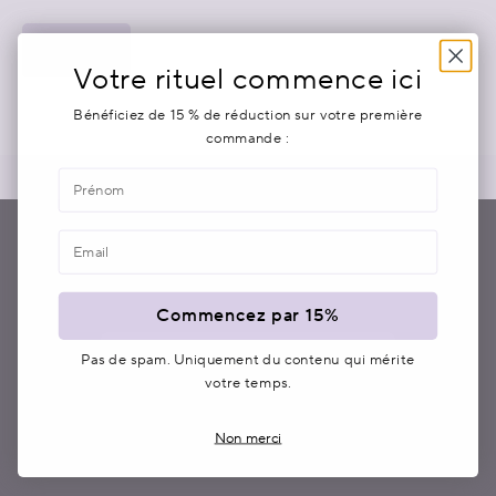
ENVOYER
Votre rituel commence ici
Bénéficiez de 15 % de réduction sur votre première
commande :
Prénom
SCANDINAVIAN CALM,
Email
SCIENTIFIC RESULTS
Chez Ad CAELIA, la nature boréale rencontre la
Commencez par 15%
science française.
DÉCOUVRIR NOS SOINS
Pas de spam. Uniquement du contenu qui mérite
votre temps.
Non merci