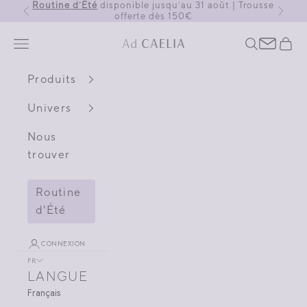
Routine d’Été
disponible jusqu’au 31 août | Trousse
Passer au contenu
Précédent
Suivant
offerte dès 150€
Menu
Recherche
Pani
Ad CAELIA | Skincare haut de ga
Contac
Produits
Univers
Nous
trouver
Routine
d'Été
CONNEXION
FR
LANGUE
Français